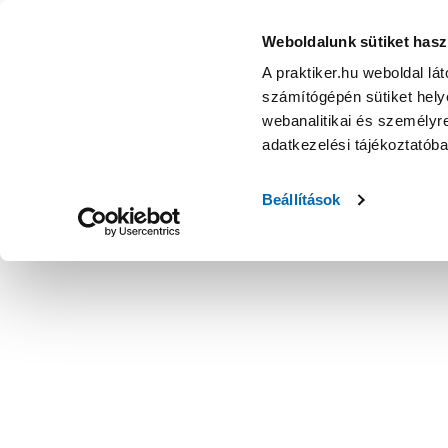
Weboldalunk sütiket hasz
A praktiker.hu weboldal lá
számítógépén sütiket helye
webanalitikai és személyre
adatkezelési tájékoztatób
Beállítások