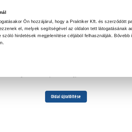
nál
togatásakor Ön hozzájárul, hogy a Praktiker Kft. és szerződött pa
zzenek el, melyek segítségével az oldalon tett látogatásának ad
 szóló hirdetések megjelenítése céljából felhasználják. Bővebb 
Hoppá ...
an.
Váratlan hiba történt
Dolgozunk a hiba javításán. Egy kis türelmet kérünk.
Oldal újratöltése