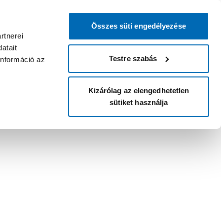
Összes süti engedélyezése
rtnerei
atait
Testre szabás
információ az
Kizárólag az elengedhetetlen
sütiket használja