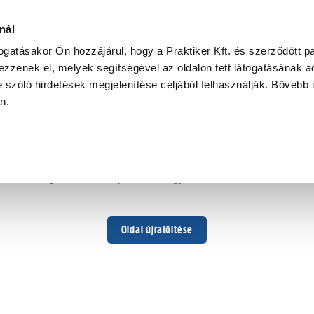
nál
togatásakor Ön hozzájárul, hogy a Praktiker Kft. és szerződött pa
zzenek el, melyek segítségével az oldalon tett látogatásának ad
 szóló hirdetések megjelenítése céljából felhasználják. Bővebb 
Hoppá ...
an.
Váratlan hiba történt
Dolgozunk a hiba javításán. Egy kis türelmet kérünk.
Oldal újratöltése