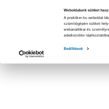
Weboldalunk sütiket hasz
A praktiker.hu weboldal lá
számítógépén sütiket helye
webanalitikai és személyre
adatkezelési tájékoztatób
Beállítások