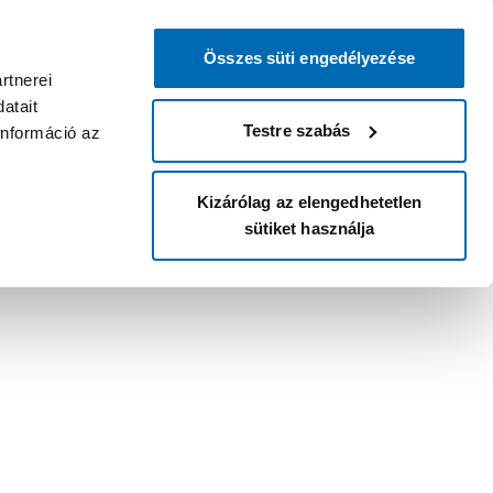
Összes süti engedélyezése
rtnerei
atait
Testre szabás
információ az
Kizárólag az elengedhetetlen
sütiket használja