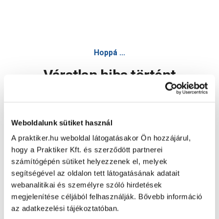
Hoppá ...
Váratlan hiba történt
Dolgozunk a hiba javításán. Egy kis türelmet kérünk.
Weboldalunk sütiket használ
A praktiker.hu weboldal látogatásakor Ön hozzájárul,
Oldal újratöltése
hogy a Praktiker Kft. és szerződött partnerei
számítógépén sütiket helyezzenek el, melyek
segítségével az oldalon tett látogatásának adatait
webanalitikai és személyre szóló hirdetések
megjelenítése céljából felhasználják. Bővebb információ
az adatkezelési tájékoztatóban.