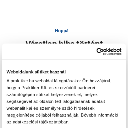
Hoppá ...
Váratlan hiba történt
Dolgozunk a hiba javításán. Egy kis türelmet kérünk.
Weboldalunk sütiket használ
A praktiker.hu weboldal látogatásakor Ön hozzájárul,
Oldal újratöltése
hogy a Praktiker Kft. és szerződött partnerei
számítógépén sütiket helyezzenek el, melyek
segítségével az oldalon tett látogatásának adatait
webanalitikai és személyre szóló hirdetések
megjelenítése céljából felhasználják. Bővebb információ
az adatkezelési tájékoztatóban.