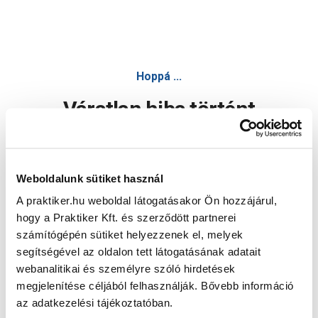
Hoppá ...
Váratlan hiba történt
Dolgozunk a hiba javításán. Egy kis türelmet kérünk.
Weboldalunk sütiket használ
A praktiker.hu weboldal látogatásakor Ön hozzájárul,
Oldal újratöltése
hogy a Praktiker Kft. és szerződött partnerei
számítógépén sütiket helyezzenek el, melyek
segítségével az oldalon tett látogatásának adatait
webanalitikai és személyre szóló hirdetések
megjelenítése céljából felhasználják. Bővebb információ
az adatkezelési tájékoztatóban.