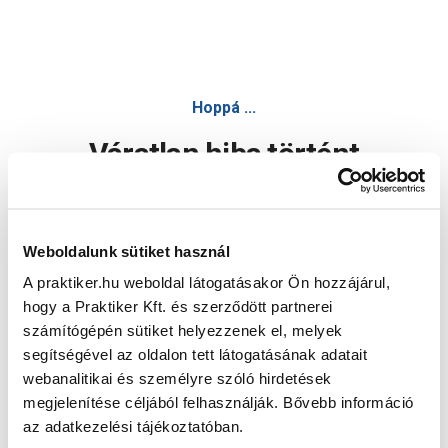
Hoppá ...
Váratlan hiba történt
Dolgozunk a hiba javításán. Egy kis türelmet kérünk.
Weboldalunk sütiket használ
A praktiker.hu weboldal látogatásakor Ön hozzájárul,
Oldal újratöltése
hogy a Praktiker Kft. és szerződött partnerei
számítógépén sütiket helyezzenek el, melyek
segítségével az oldalon tett látogatásának adatait
webanalitikai és személyre szóló hirdetések
megjelenítése céljából felhasználják. Bővebb információ
az adatkezelési tájékoztatóban.