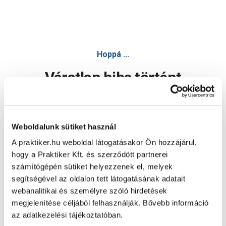
Hoppá ...
Váratlan hiba történt
Dolgozunk a hiba javításán. Egy kis türelmet kérünk.
Weboldalunk sütiket használ
A praktiker.hu weboldal látogatásakor Ön hozzájárul,
Oldal újratöltése
hogy a Praktiker Kft. és szerződött partnerei
számítógépén sütiket helyezzenek el, melyek
segítségével az oldalon tett látogatásának adatait
webanalitikai és személyre szóló hirdetések
megjelenítése céljából felhasználják. Bővebb információ
az adatkezelési tájékoztatóban.