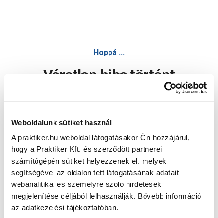
Hoppá ...
Váratlan hiba történt
Dolgozunk a hiba javításán. Egy kis türelmet kérünk.
Weboldalunk sütiket használ
A praktiker.hu weboldal látogatásakor Ön hozzájárul,
Oldal újratöltése
hogy a Praktiker Kft. és szerződött partnerei
számítógépén sütiket helyezzenek el, melyek
segítségével az oldalon tett látogatásának adatait
webanalitikai és személyre szóló hirdetések
megjelenítése céljából felhasználják. Bővebb információ
az adatkezelési tájékoztatóban.