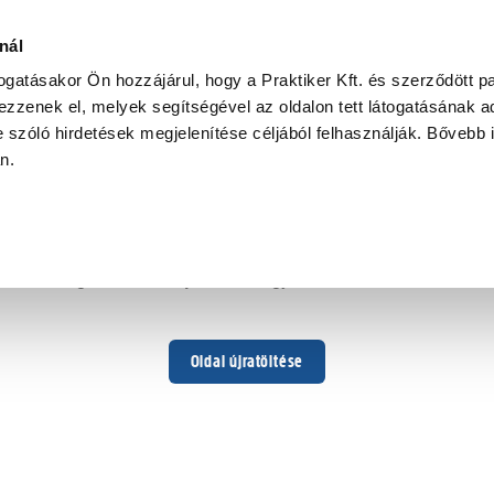
nál
togatásakor Ön hozzájárul, hogy a Praktiker Kft. és szerződött pa
zzenek el, melyek segítségével az oldalon tett látogatásának ad
 szóló hirdetések megjelenítése céljából felhasználják. Bővebb 
Hoppá ...
an.
Váratlan hiba történt
Dolgozunk a hiba javításán. Egy kis türelmet kérünk.
Oldal újratöltése