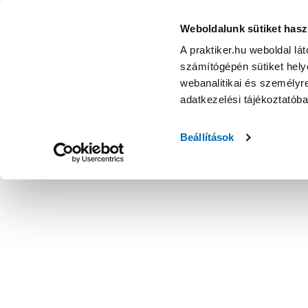
Weboldalunk sütiket hasz
A praktiker.hu weboldal lá
számítógépén sütiket helye
webanalitikai és személyre
adatkezelési tájékoztatób
Beállítások