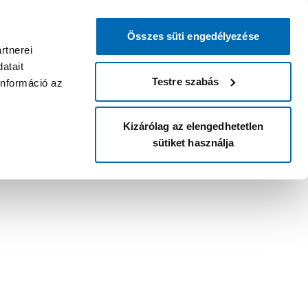
Összes süti engedélyezése
rtnerei
atait
Testre szabás
információ az
Kizárólag az elengedhetetlen
sütiket használja