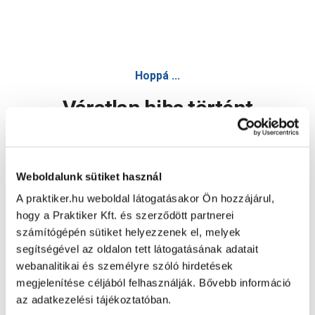
Hoppá ...
Váratlan hiba történt
Dolgozunk a hiba javításán. Egy kis türelmet kérünk.
Weboldalunk sütiket használ
A praktiker.hu weboldal látogatásakor Ön hozzájárul,
Oldal újratöltése
hogy a Praktiker Kft. és szerződött partnerei
számítógépén sütiket helyezzenek el, melyek
segítségével az oldalon tett látogatásának adatait
webanalitikai és személyre szóló hirdetések
megjelenítése céljából felhasználják. Bővebb információ
az adatkezelési tájékoztatóban.