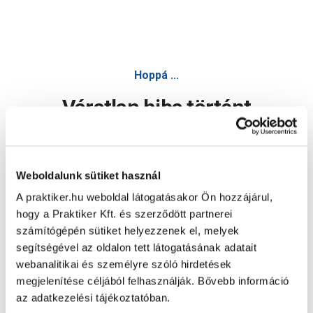
Hoppá ...
Váratlan hiba történt
Dolgozunk a hiba javításán. Egy kis türelmet kérünk.
Weboldalunk sütiket használ
A praktiker.hu weboldal látogatásakor Ön hozzájárul,
Oldal újratöltése
hogy a Praktiker Kft. és szerződött partnerei
számítógépén sütiket helyezzenek el, melyek
segítségével az oldalon tett látogatásának adatait
webanalitikai és személyre szóló hirdetések
megjelenítése céljából felhasználják. Bővebb információ
az adatkezelési tájékoztatóban.