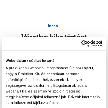
Hoppá ...
Váratlan hiba történt
Dolgozunk a hiba javításán. Egy kis türelmet kérünk.
Weboldalunk sütiket használ
A praktiker.hu weboldal látogatásakor Ön hozzájárul,
Oldal újratöltése
hogy a Praktiker Kft. és szerződött partnerei
számítógépén sütiket helyezzenek el, melyek
segítségével az oldalon tett látogatásának adatait
webanalitikai és személyre szóló hirdetések
megjelenítése céljából felhasználják. Bővebb információ
az adatkezelési tájékoztatóban.