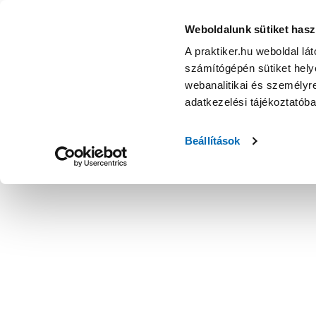
Weboldalunk sütiket hasz
A praktiker.hu weboldal lá
számítógépén sütiket helye
webanalitikai és személyre
adatkezelési tájékoztatób
Beállítások