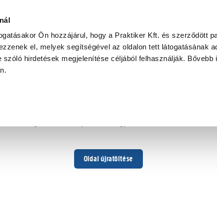
nál
togatásakor Ön hozzájárul, hogy a Praktiker Kft. és szerződött pa
zzenek el, melyek segítségével az oldalon tett látogatásának ad
 szóló hirdetések megjelenítése céljából felhasználják. Bővebb 
Hoppá ...
an.
Váratlan hiba történt
Dolgozunk a hiba javításán. Egy kis türelmet kérünk.
Oldal újratöltése