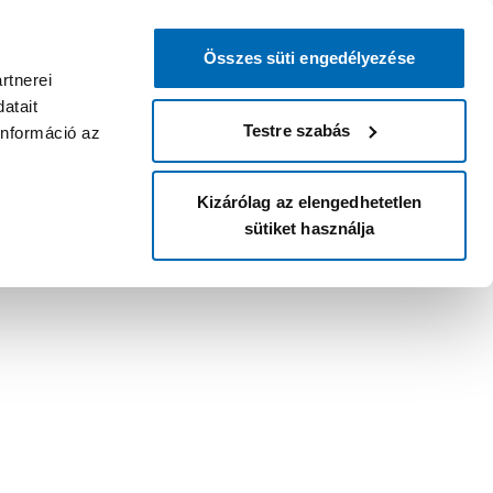
Összes süti engedélyezése
rtnerei
atait
Testre szabás
információ az
Kizárólag az elengedhetetlen
sütiket használja