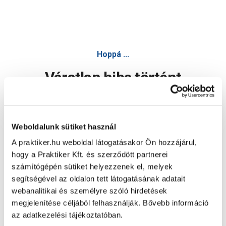
Hoppá ...
Váratlan hiba történt
Dolgozunk a hiba javításán. Egy kis türelmet kérünk.
Weboldalunk sütiket használ
A praktiker.hu weboldal látogatásakor Ön hozzájárul,
Oldal újratöltése
hogy a Praktiker Kft. és szerződött partnerei
számítógépén sütiket helyezzenek el, melyek
segítségével az oldalon tett látogatásának adatait
webanalitikai és személyre szóló hirdetések
megjelenítése céljából felhasználják. Bővebb információ
az adatkezelési tájékoztatóban.