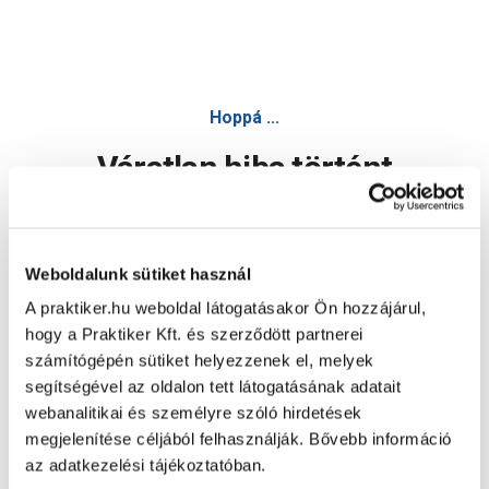
Hoppá ...
Váratlan hiba történt
Dolgozunk a hiba javításán. Egy kis türelmet kérünk.
Weboldalunk sütiket használ
A praktiker.hu weboldal látogatásakor Ön hozzájárul,
Oldal újratöltése
hogy a Praktiker Kft. és szerződött partnerei
számítógépén sütiket helyezzenek el, melyek
segítségével az oldalon tett látogatásának adatait
webanalitikai és személyre szóló hirdetések
megjelenítése céljából felhasználják. Bővebb információ
az adatkezelési tájékoztatóban.