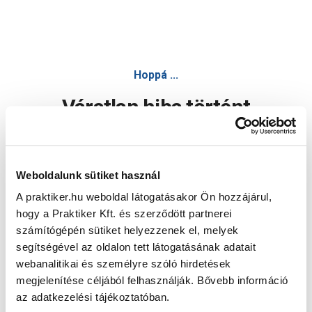
Hoppá ...
Váratlan hiba történt
Dolgozunk a hiba javításán. Egy kis türelmet kérünk.
Weboldalunk sütiket használ
A praktiker.hu weboldal látogatásakor Ön hozzájárul,
Oldal újratöltése
hogy a Praktiker Kft. és szerződött partnerei
számítógépén sütiket helyezzenek el, melyek
segítségével az oldalon tett látogatásának adatait
webanalitikai és személyre szóló hirdetések
megjelenítése céljából felhasználják. Bővebb információ
az adatkezelési tájékoztatóban.