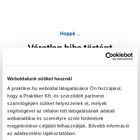
Hoppá ...
Váratlan hiba történt
Dolgozunk a hiba javításán. Egy kis türelmet kérünk.
Weboldalunk sütiket használ
A praktiker.hu weboldal látogatásakor Ön hozzájárul,
Oldal újratöltése
hogy a Praktiker Kft. és szerződött partnerei
számítógépén sütiket helyezzenek el, melyek
segítségével az oldalon tett látogatásának adatait
webanalitikai és személyre szóló hirdetések
megjelenítése céljából felhasználják. Bővebb információ
az adatkezelési tájékoztatóban.