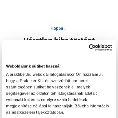
Hoppá ...
Váratlan hiba történt
Dolgozunk a hiba javításán. Egy kis türelmet kérünk.
Weboldalunk sütiket használ
A praktiker.hu weboldal látogatásakor Ön hozzájárul,
Oldal újratöltése
hogy a Praktiker Kft. és szerződött partnerei
számítógépén sütiket helyezzenek el, melyek
segítségével az oldalon tett látogatásának adatait
webanalitikai és személyre szóló hirdetések
megjelenítése céljából felhasználják. Bővebb információ
az adatkezelési tájékoztatóban.