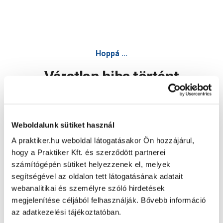
Hoppá ...
Váratlan hiba történt
Dolgozunk a hiba javításán. Egy kis türelmet kérünk.
Weboldalunk sütiket használ
A praktiker.hu weboldal látogatásakor Ön hozzájárul,
Oldal újratöltése
hogy a Praktiker Kft. és szerződött partnerei
számítógépén sütiket helyezzenek el, melyek
segítségével az oldalon tett látogatásának adatait
webanalitikai és személyre szóló hirdetések
megjelenítése céljából felhasználják. Bővebb információ
az adatkezelési tájékoztatóban.