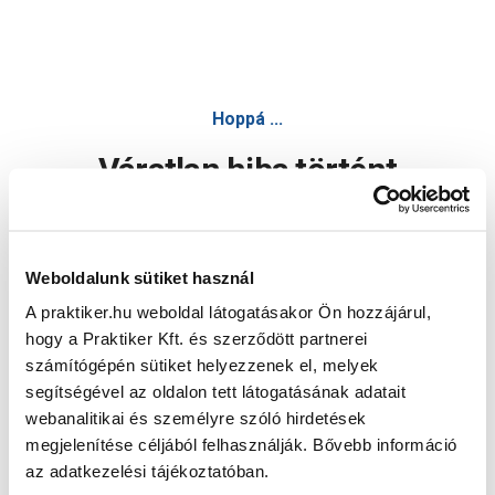
Hoppá ...
Váratlan hiba történt
Dolgozunk a hiba javításán. Egy kis türelmet kérünk.
Weboldalunk sütiket használ
A praktiker.hu weboldal látogatásakor Ön hozzájárul,
Oldal újratöltése
hogy a Praktiker Kft. és szerződött partnerei
számítógépén sütiket helyezzenek el, melyek
segítségével az oldalon tett látogatásának adatait
webanalitikai és személyre szóló hirdetések
megjelenítése céljából felhasználják. Bővebb információ
az adatkezelési tájékoztatóban.