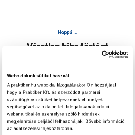
Hoppá ...
Váratlan hiba történt
Dolgozunk a hiba javításán. Egy kis türelmet kérünk.
Weboldalunk sütiket használ
A praktiker.hu weboldal látogatásakor Ön hozzájárul,
Oldal újratöltése
hogy a Praktiker Kft. és szerződött partnerei
számítógépén sütiket helyezzenek el, melyek
segítségével az oldalon tett látogatásának adatait
webanalitikai és személyre szóló hirdetések
megjelenítése céljából felhasználják. Bővebb információ
az adatkezelési tájékoztatóban.