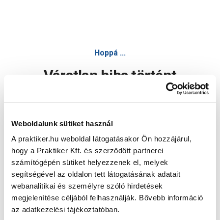
Hoppá ...
Váratlan hiba történt
Dolgozunk a hiba javításán. Egy kis türelmet kérünk.
Weboldalunk sütiket használ
A praktiker.hu weboldal látogatásakor Ön hozzájárul,
Oldal újratöltése
hogy a Praktiker Kft. és szerződött partnerei
számítógépén sütiket helyezzenek el, melyek
segítségével az oldalon tett látogatásának adatait
webanalitikai és személyre szóló hirdetések
megjelenítése céljából felhasználják. Bővebb információ
az adatkezelési tájékoztatóban.