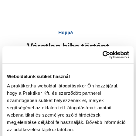
Hoppá ...
Váratlan hiba történt
Dolgozunk a hiba javításán. Egy kis türelmet kérünk.
Weboldalunk sütiket használ
A praktiker.hu weboldal látogatásakor Ön hozzájárul,
Oldal újratöltése
hogy a Praktiker Kft. és szerződött partnerei
számítógépén sütiket helyezzenek el, melyek
segítségével az oldalon tett látogatásának adatait
webanalitikai és személyre szóló hirdetések
megjelenítése céljából felhasználják. Bővebb információ
az adatkezelési tájékoztatóban.