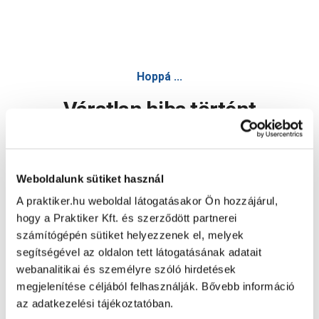
Hoppá ...
Váratlan hiba történt
Dolgozunk a hiba javításán. Egy kis türelmet kérünk.
Weboldalunk sütiket használ
A praktiker.hu weboldal látogatásakor Ön hozzájárul,
Oldal újratöltése
hogy a Praktiker Kft. és szerződött partnerei
számítógépén sütiket helyezzenek el, melyek
segítségével az oldalon tett látogatásának adatait
webanalitikai és személyre szóló hirdetések
megjelenítése céljából felhasználják. Bővebb információ
az adatkezelési tájékoztatóban.