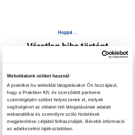
Hoppá ...
Váratlan hiba történt
Dolgozunk a hiba javításán. Egy kis türelmet kérünk.
Weboldalunk sütiket használ
A praktiker.hu weboldal látogatásakor Ön hozzájárul,
Oldal újratöltése
hogy a Praktiker Kft. és szerződött partnerei
számítógépén sütiket helyezzenek el, melyek
segítségével az oldalon tett látogatásának adatait
webanalitikai és személyre szóló hirdetések
megjelenítése céljából felhasználják. Bővebb információ
az adatkezelési tájékoztatóban.