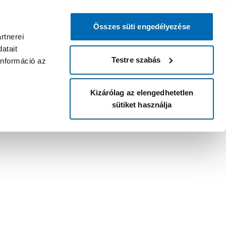
Összes süti engedélyezése
rtnerei
atait
Testre szabás
információ az
Kizárólag az elengedhetetlen
sütiket használja