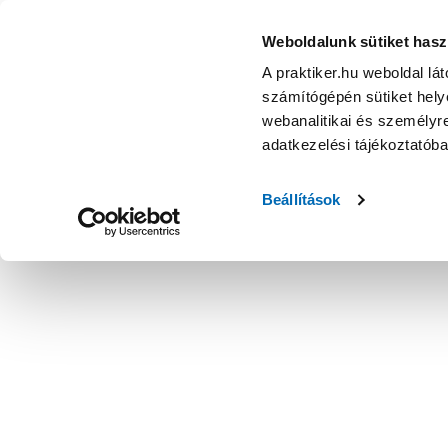
Weboldalunk sütiket hasz
A praktiker.hu weboldal lá
számítógépén sütiket helye
webanalitikai és személyre
adatkezelési tájékoztatób
Beállítások