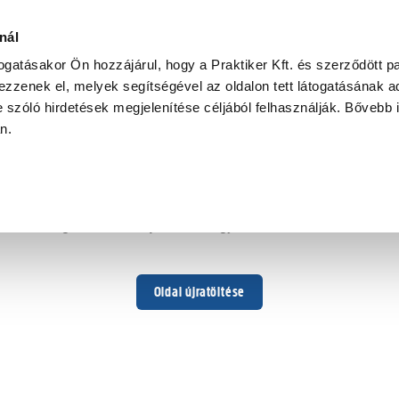
nál
togatásakor Ön hozzájárul, hogy a Praktiker Kft. és szerződött pa
zzenek el, melyek segítségével az oldalon tett látogatásának ad
 szóló hirdetések megjelenítése céljából felhasználják. Bővebb 
Hoppá ...
an.
Váratlan hiba történt
Dolgozunk a hiba javításán. Egy kis türelmet kérünk.
Oldal újratöltése