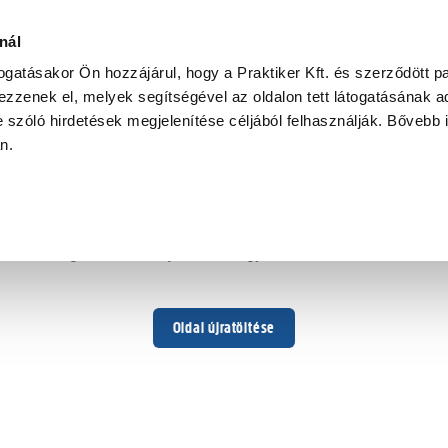
nál
togatásakor Ön hozzájárul, hogy a Praktiker Kft. és szerződött pa
zzenek el, melyek segítségével az oldalon tett látogatásának ad
 szóló hirdetések megjelenítése céljából felhasználják. Bővebb 
Hoppá ...
an.
Váratlan hiba történt
Dolgozunk a hiba javításán. Egy kis türelmet kérünk.
Oldal újratöltése