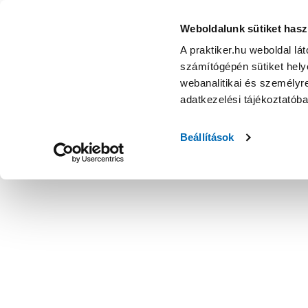
Weboldalunk sütiket hasz
A praktiker.hu weboldal lá
számítógépén sütiket helye
webanalitikai és személyre
adatkezelési tájékoztatób
Beállítások