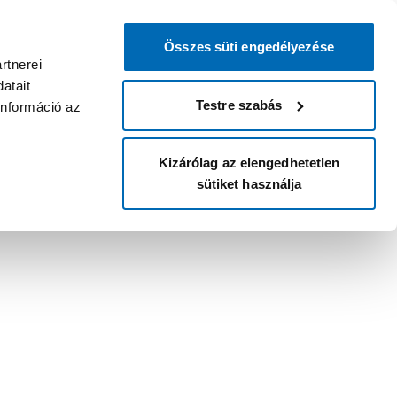
Összes süti engedélyezése
rtnerei
atait
Testre szabás
információ az
Kizárólag az elengedhetetlen
sütiket használja