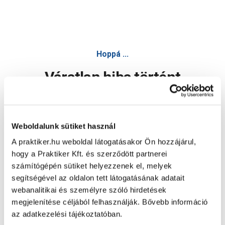
Hoppá ...
Váratlan hiba történt
Dolgozunk a hiba javításán. Egy kis türelmet kérünk.
Weboldalunk sütiket használ
A praktiker.hu weboldal látogatásakor Ön hozzájárul,
Oldal újratöltése
hogy a Praktiker Kft. és szerződött partnerei
számítógépén sütiket helyezzenek el, melyek
segítségével az oldalon tett látogatásának adatait
webanalitikai és személyre szóló hirdetések
megjelenítése céljából felhasználják. Bővebb információ
az adatkezelési tájékoztatóban.