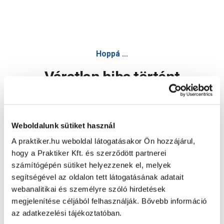
Hoppá ...
Váratlan hiba történt
Dolgozunk a hiba javításán. Egy kis türelmet kérünk.
Weboldalunk sütiket használ
A praktiker.hu weboldal látogatásakor Ön hozzájárul,
Oldal újratöltése
hogy a Praktiker Kft. és szerződött partnerei
számítógépén sütiket helyezzenek el, melyek
segítségével az oldalon tett látogatásának adatait
webanalitikai és személyre szóló hirdetések
megjelenítése céljából felhasználják. Bővebb információ
az adatkezelési tájékoztatóban.