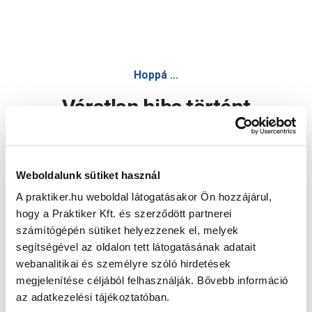
Hoppá ...
Váratlan hiba történt
Dolgozunk a hiba javításán. Egy kis türelmet kérünk.
Weboldalunk sütiket használ
A praktiker.hu weboldal látogatásakor Ön hozzájárul,
Oldal újratöltése
hogy a Praktiker Kft. és szerződött partnerei
számítógépén sütiket helyezzenek el, melyek
segítségével az oldalon tett látogatásának adatait
webanalitikai és személyre szóló hirdetések
megjelenítése céljából felhasználják. Bővebb információ
az adatkezelési tájékoztatóban.