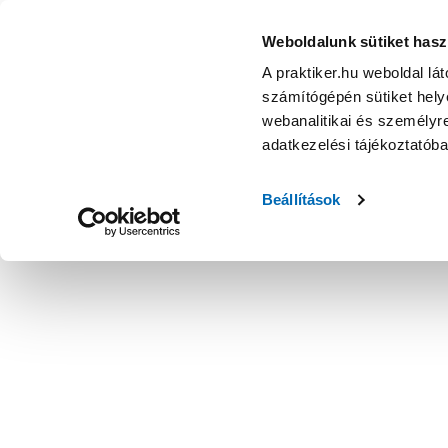
Weboldalunk sütiket hasz
A praktiker.hu weboldal lá
számítógépén sütiket helye
webanalitikai és személyre
adatkezelési tájékoztatób
Beállítások