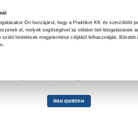
nál
togatásakor Ön hozzájárul, hogy a Praktiker Kft. és szerződött pa
zzenek el, melyek segítségével az oldalon tett látogatásának ad
 szóló hirdetések megjelenítése céljából felhasználják. Bővebb 
Hoppá ...
an.
Váratlan hiba történt
Dolgozunk a hiba javításán. Egy kis türelmet kérünk.
Oldal újratöltése