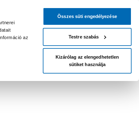
Összes süti engedélyezése
rtnerei
atait
Testre szabás
információ az
Kizárólag az elengedhetetlen
sütiket használja