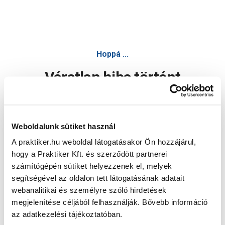
Hoppá ...
Váratlan hiba történt
Dolgozunk a hiba javításán. Egy kis türelmet kérünk.
Weboldalunk sütiket használ
A praktiker.hu weboldal látogatásakor Ön hozzájárul,
Oldal újratöltése
hogy a Praktiker Kft. és szerződött partnerei
számítógépén sütiket helyezzenek el, melyek
segítségével az oldalon tett látogatásának adatait
webanalitikai és személyre szóló hirdetések
megjelenítése céljából felhasználják. Bővebb információ
az adatkezelési tájékoztatóban.