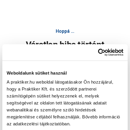
Hoppá ...
Váratlan hiba történt
Dolgozunk a hiba javításán. Egy kis türelmet kérünk.
Weboldalunk sütiket használ
A praktiker.hu weboldal látogatásakor Ön hozzájárul,
Oldal újratöltése
hogy a Praktiker Kft. és szerződött partnerei
számítógépén sütiket helyezzenek el, melyek
segítségével az oldalon tett látogatásának adatait
webanalitikai és személyre szóló hirdetések
megjelenítése céljából felhasználják. Bővebb információ
az adatkezelési tájékoztatóban.