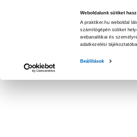
Weboldalunk sütiket hasz
A praktiker.hu weboldal lá
számítógépén sütiket helye
webanalitikai és személyre
adatkezelési tájékoztatób
Beállítások