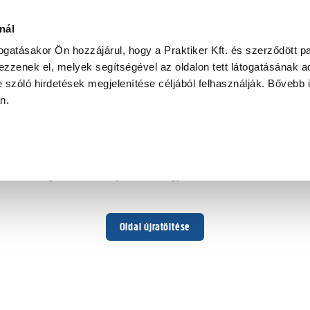
nál
togatásakor Ön hozzájárul, hogy a Praktiker Kft. és szerződött pa
zzenek el, melyek segítségével az oldalon tett látogatásának ad
 szóló hirdetések megjelenítése céljából felhasználják. Bővebb 
Hoppá ...
an.
Váratlan hiba történt
Dolgozunk a hiba javításán. Egy kis türelmet kérünk.
Oldal újratöltése