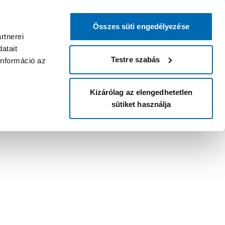
Összes süti engedélyezése
rtnerei
atait
Testre szabás
információ az
Kizárólag az elengedhetetlen
sütiket használja