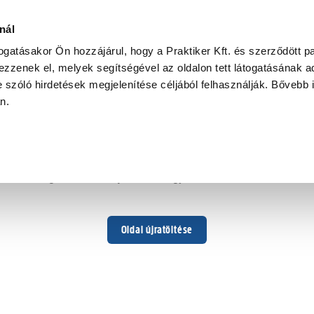
nál
togatásakor Ön hozzájárul, hogy a Praktiker Kft. és szerződött pa
zzenek el, melyek segítségével az oldalon tett látogatásának ad
 szóló hirdetések megjelenítése céljából felhasználják. Bővebb 
Hoppá ...
an.
Váratlan hiba történt
Dolgozunk a hiba javításán. Egy kis türelmet kérünk.
Oldal újratöltése