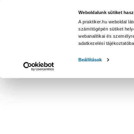
Weboldalunk sütiket hasz
A praktiker.hu weboldal lá
számítógépén sütiket helye
webanalitikai és személyre
adatkezelési tájékoztatób
Beállítások