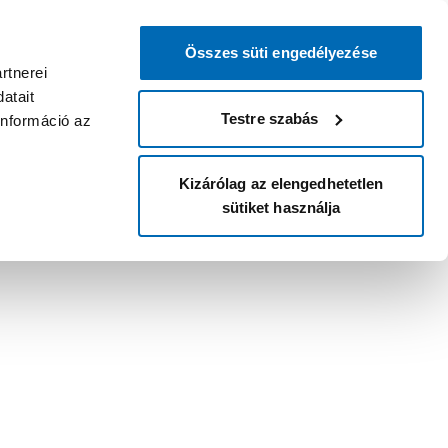
Összes süti engedélyezése
rtnerei
atait
Testre szabás
információ az
Kizárólag az elengedhetetlen
sütiket használja