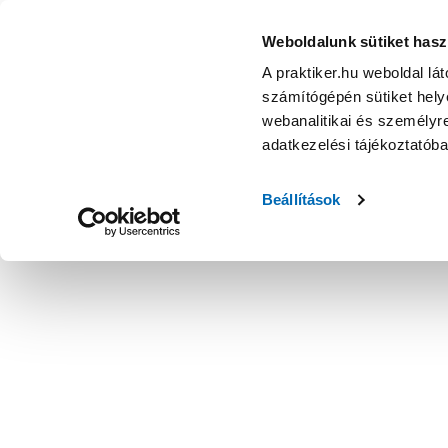
Weboldalunk sütiket hasz
A praktiker.hu weboldal lá
számítógépén sütiket helye
webanalitikai és személyre
adatkezelési tájékoztatób
Beállítások