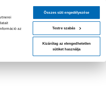
Összes süti engedélyezése
rtnerei
atait
Testre szabás
információ az
Kizárólag az elengedhetetlen
sütiket használja