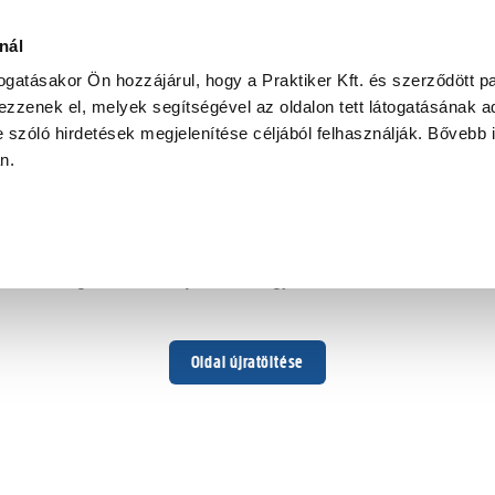
nál
togatásakor Ön hozzájárul, hogy a Praktiker Kft. és szerződött pa
zzenek el, melyek segítségével az oldalon tett látogatásának ad
 szóló hirdetések megjelenítése céljából felhasználják. Bővebb 
Hoppá ...
an.
Váratlan hiba történt
Dolgozunk a hiba javításán. Egy kis türelmet kérünk.
Oldal újratöltése