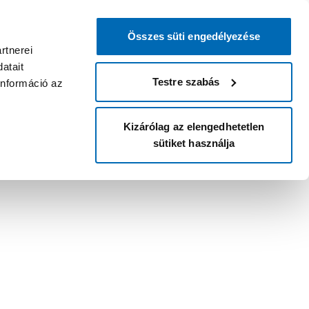
Összes süti engedélyezése
rtnerei
atait
Testre szabás
információ az
Kizárólag az elengedhetetlen
sütiket használja