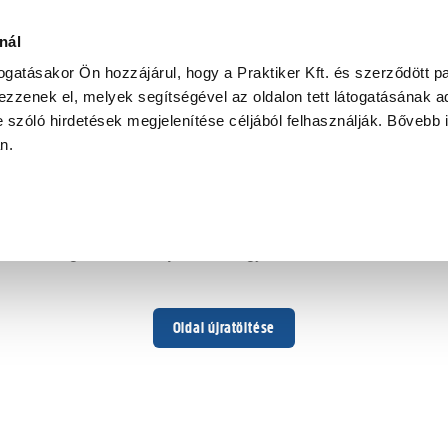
nál
togatásakor Ön hozzájárul, hogy a Praktiker Kft. és szerződött pa
zzenek el, melyek segítségével az oldalon tett látogatásának ad
 szóló hirdetések megjelenítése céljából felhasználják. Bővebb 
Hoppá ...
an.
Váratlan hiba történt
Dolgozunk a hiba javításán. Egy kis türelmet kérünk.
Oldal újratöltése