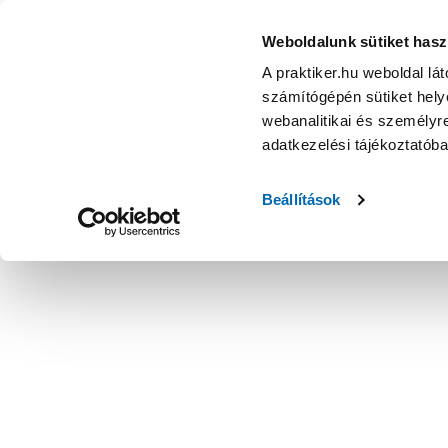
Weboldalunk sütiket hasz
A praktiker.hu weboldal lá
számítógépén sütiket helye
webanalitikai és személyre
adatkezelési tájékoztatób
Beállítások