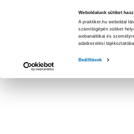
Weboldalunk sütiket hasz
A praktiker.hu weboldal lá
számítógépén sütiket helye
webanalitikai és személyre
adatkezelési tájékoztatób
Beállítások