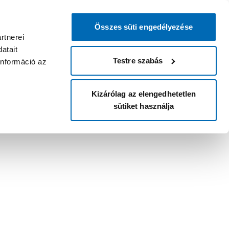
Összes süti engedélyezése
rtnerei
atait
Testre szabás
információ az
Kizárólag az elengedhetetlen
sütiket használja