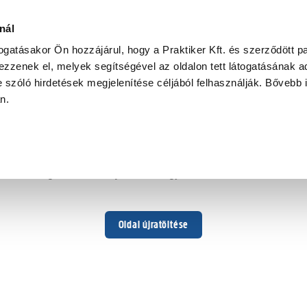
nál
togatásakor Ön hozzájárul, hogy a Praktiker Kft. és szerződött pa
zzenek el, melyek segítségével az oldalon tett látogatásának ad
 szóló hirdetések megjelenítése céljából felhasználják. Bővebb 
Hoppá ...
an.
Váratlan hiba történt
Dolgozunk a hiba javításán. Egy kis türelmet kérünk.
Oldal újratöltése