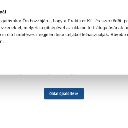
nál
togatásakor Ön hozzájárul, hogy a Praktiker Kft. és szerződött pa
zzenek el, melyek segítségével az oldalon tett látogatásának ad
 szóló hirdetések megjelenítése céljából felhasználják. Bővebb 
Hoppá ...
an.
Váratlan hiba történt
Dolgozunk a hiba javításán. Egy kis türelmet kérünk.
Oldal újratöltése