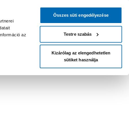
Összes süti engedélyezése
rtnerei
atait
Testre szabás
információ az
Kizárólag az elengedhetetlen
sütiket használja