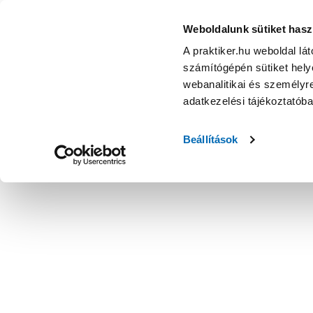
Weboldalunk sütiket hasz
A praktiker.hu weboldal lá
számítógépén sütiket helye
webanalitikai és személyre
adatkezelési tájékoztatób
Beállítások