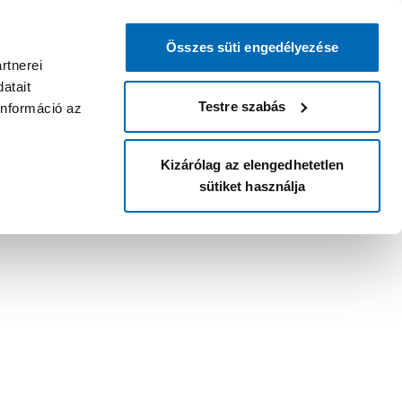
Összes süti engedélyezése
rtnerei
atait
Testre szabás
információ az
Kizárólag az elengedhetetlen
sütiket használja