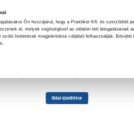
nál
togatásakor Ön hozzájárul, hogy a Praktiker Kft. és szerződött pa
zzenek el, melyek segítségével az oldalon tett látogatásának ad
 szóló hirdetések megjelenítése céljából felhasználják. Bővebb 
Hoppá ...
an.
Váratlan hiba történt
Dolgozunk a hiba javításán. Egy kis türelmet kérünk.
Oldal újratöltése