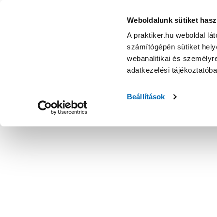
Weboldalunk sütiket hasz
A praktiker.hu weboldal lá
számítógépén sütiket helye
webanalitikai és személyre
adatkezelési tájékoztatób
Beállítások