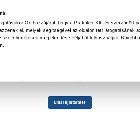
nál
togatásakor Ön hozzájárul, hogy a Praktiker Kft. és szerződött pa
zzenek el, melyek segítségével az oldalon tett látogatásának ad
 szóló hirdetések megjelenítése céljából felhasználják. Bővebb 
Hoppá ...
an.
Váratlan hiba történt
Dolgozunk a hiba javításán. Egy kis türelmet kérünk.
Oldal újratöltése