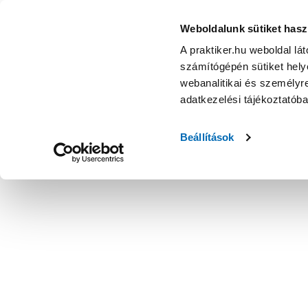
Weboldalunk sütiket hasz
A praktiker.hu weboldal lá
számítógépén sütiket helye
webanalitikai és személyre
adatkezelési tájékoztatób
Beállítások