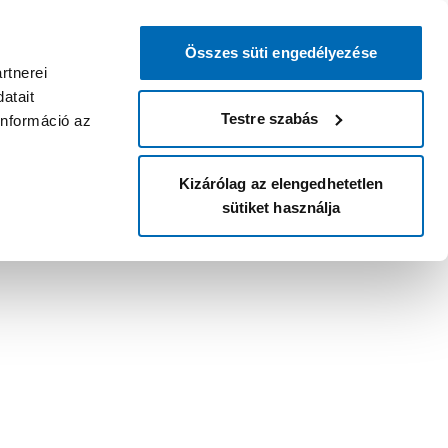
Összes süti engedélyezése
rtnerei
atait
Testre szabás
információ az
Kizárólag az elengedhetetlen
sütiket használja