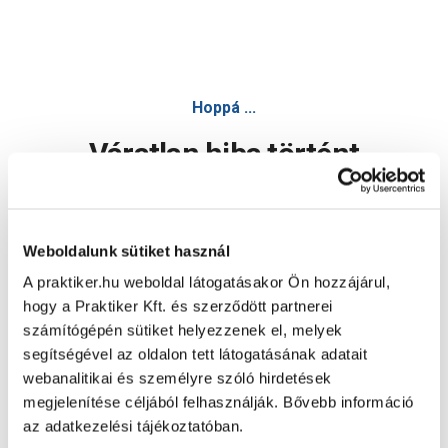
Hoppá ...
Váratlan hiba történt
Dolgozunk a hiba javításán. Egy kis türelmet kérünk.
Weboldalunk sütiket használ
A praktiker.hu weboldal látogatásakor Ön hozzájárul,
Oldal újratöltése
hogy a Praktiker Kft. és szerződött partnerei
számítógépén sütiket helyezzenek el, melyek
segítségével az oldalon tett látogatásának adatait
webanalitikai és személyre szóló hirdetések
megjelenítése céljából felhasználják. Bővebb információ
az adatkezelési tájékoztatóban.