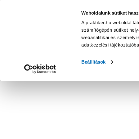
Weboldalunk sütiket hasz
A praktiker.hu weboldal lá
számítógépén sütiket helye
webanalitikai és személyre
adatkezelési tájékoztatób
Beállítások