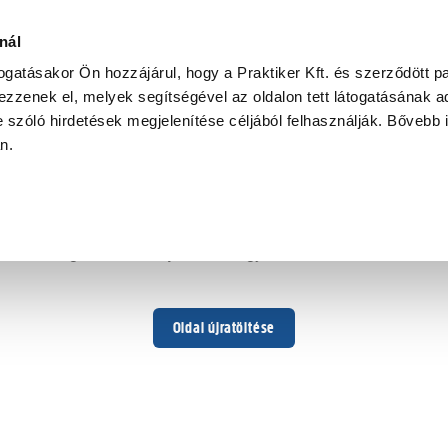
nál
togatásakor Ön hozzájárul, hogy a Praktiker Kft. és szerződött pa
zzenek el, melyek segítségével az oldalon tett látogatásának ad
 szóló hirdetések megjelenítése céljából felhasználják. Bővebb 
Hoppá ...
an.
Váratlan hiba történt
Dolgozunk a hiba javításán. Egy kis türelmet kérünk.
Oldal újratöltése