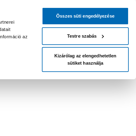
Összes süti engedélyezése
rtnerei
atait
Testre szabás
információ az
Kizárólag az elengedhetetlen
sütiket használja