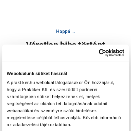
Hoppá ...
Váratlan hiba történt
Dolgozunk a hiba javításán. Egy kis türelmet kérünk.
Weboldalunk sütiket használ
A praktiker.hu weboldal látogatásakor Ön hozzájárul,
Oldal újratöltése
hogy a Praktiker Kft. és szerződött partnerei
számítógépén sütiket helyezzenek el, melyek
segítségével az oldalon tett látogatásának adatait
webanalitikai és személyre szóló hirdetések
megjelenítése céljából felhasználják. Bővebb információ
az adatkezelési tájékoztatóban.