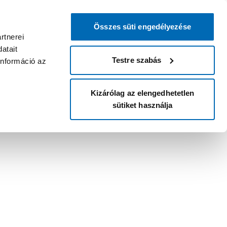
Összes süti engedélyezése
rtnerei
atait
Testre szabás
információ az
Kizárólag az elengedhetetlen
sütiket használja