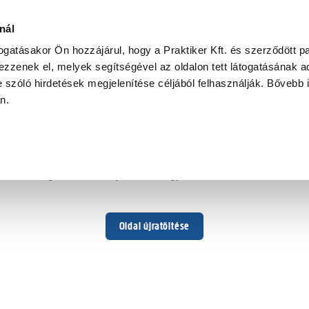
nál
togatásakor Ön hozzájárul, hogy a Praktiker Kft. és szerződött pa
zzenek el, melyek segítségével az oldalon tett látogatásának ad
 szóló hirdetések megjelenítése céljából felhasználják. Bővebb 
Hoppá ...
an.
Váratlan hiba történt
Dolgozunk a hiba javításán. Egy kis türelmet kérünk.
Oldal újratöltése