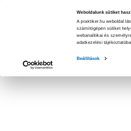
Weboldalunk sütiket hasz
A praktiker.hu weboldal lá
számítógépén sütiket helye
webanalitikai és személyre
adatkezelési tájékoztatób
Beállítások