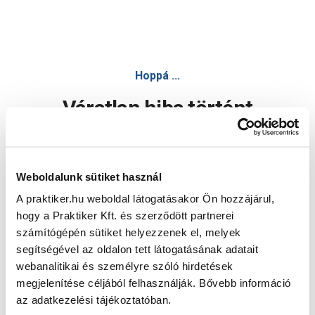
Hoppá ...
Váratlan hiba történt
Dolgozunk a hiba javításán. Egy kis türelmet kérünk.
Weboldalunk sütiket használ
A praktiker.hu weboldal látogatásakor Ön hozzájárul,
Oldal újratöltése
hogy a Praktiker Kft. és szerződött partnerei
számítógépén sütiket helyezzenek el, melyek
segítségével az oldalon tett látogatásának adatait
webanalitikai és személyre szóló hirdetések
megjelenítése céljából felhasználják. Bővebb információ
az adatkezelési tájékoztatóban.