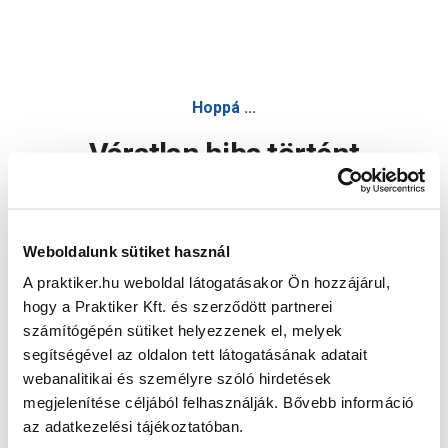
Hoppá ...
Váratlan hiba történt
Dolgozunk a hiba javításán. Egy kis türelmet kérünk.
Weboldalunk sütiket használ
A praktiker.hu weboldal látogatásakor Ön hozzájárul,
Oldal újratöltése
hogy a Praktiker Kft. és szerződött partnerei
számítógépén sütiket helyezzenek el, melyek
segítségével az oldalon tett látogatásának adatait
webanalitikai és személyre szóló hirdetések
megjelenítése céljából felhasználják. Bővebb információ
az adatkezelési tájékoztatóban.