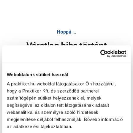
Hoppá ...
Váratlan hiba történt
Dolgozunk a hiba javításán. Egy kis türelmet kérünk.
Weboldalunk sütiket használ
A praktiker.hu weboldal látogatásakor Ön hozzájárul,
Oldal újratöltése
hogy a Praktiker Kft. és szerződött partnerei
számítógépén sütiket helyezzenek el, melyek
segítségével az oldalon tett látogatásának adatait
webanalitikai és személyre szóló hirdetések
megjelenítése céljából felhasználják. Bővebb információ
az adatkezelési tájékoztatóban.