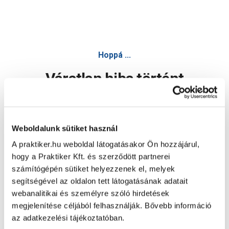
Hoppá ...
Váratlan hiba történt
Dolgozunk a hiba javításán. Egy kis türelmet kérünk.
Weboldalunk sütiket használ
A praktiker.hu weboldal látogatásakor Ön hozzájárul,
Oldal újratöltése
hogy a Praktiker Kft. és szerződött partnerei
számítógépén sütiket helyezzenek el, melyek
segítségével az oldalon tett látogatásának adatait
webanalitikai és személyre szóló hirdetések
megjelenítése céljából felhasználják. Bővebb információ
az adatkezelési tájékoztatóban.