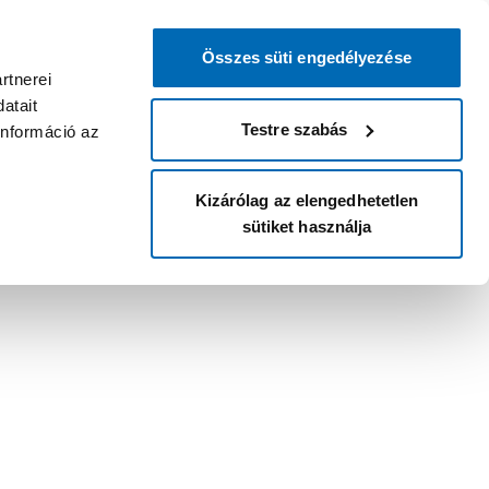
Összes süti engedélyezése
rtnerei
atait
Testre szabás
információ az
Kizárólag az elengedhetetlen
sütiket használja