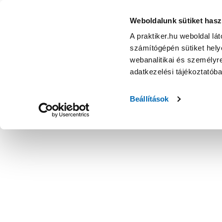
Weboldalunk sütiket hasz
A praktiker.hu weboldal lá
számítógépén sütiket helye
webanalitikai és személyre
adatkezelési tájékoztatób
Beállítások