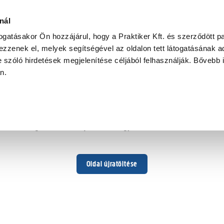
nál
togatásakor Ön hozzájárul, hogy a Praktiker Kft. és szerződött pa
zzenek el, melyek segítségével az oldalon tett látogatásának ad
 szóló hirdetések megjelenítése céljából felhasználják. Bővebb 
Hoppá ...
an.
Váratlan hiba történt
Dolgozunk a hiba javításán. Egy kis türelmet kérünk.
Oldal újratöltése